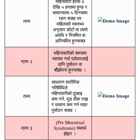
महिनावारी हरेक ४
देखि ५ हप्तामा हुन्छ र
सामान्यतय ५ दिनसम्म
रहन सक्छ तर
तथ्य
महिलाको स्वास्थ्य
अनुसार छोटो वा लामो
अवधि र नियमित वा
अनियमित हुनसक्छ
महिनावारीको समयमा
व्यायाम गर्दा पाठेघरलाई
भ्रम २
हानि पुर्याउन वा
बाँझोपना हुनसक्छ ।
साधारण शारीरिक
गतिविधिले
महिनावारीको दुखाइ
तथ्य
कम गर्न, मुड ठीक राख्न
र थकान कम गर्न मद्दत
पुर्याउन सक्छ ।
(Pre Menstrual
भ्रम ३
Syndrome) यथार्थ
होइन ।