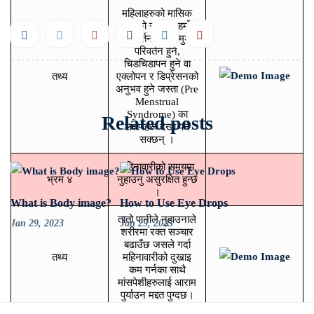
महिलाहरुको मासिक
चक्रको समयमा हर्मोन
परिवर्तन हुनाले मुड
परिवर्तन हुने,
चिडचिडापन हुने वा
तथ्य
एक्लोपन र डिप्रेसनको
अनुभव हुने जस्ता (Pre
Menstrual
Syndrome) का
Related posts
लक्षणहरू देखा पर्न
सक्छन् ।
महिनावारीको समयमा
भ्रम ४
नुहाउनु असुरक्षित हुन्छ
।
What is Body image?
How to Use Eye Drops
तातो पानीले नुहाउनाले
Jan 29, 2023
Jan 29, 2023
शरीरमा रक्त सञ्चार
बढाउँछ जसले गर्दा
तथ्य
महिनावारीको दुखाइ
कम गर्नका साथै
मांसपेशीहरुलाई आराम
पुर्याउन मद्दत पुग्दछ।